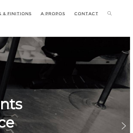
 & Finitions
A propos
Contact
nts
ce