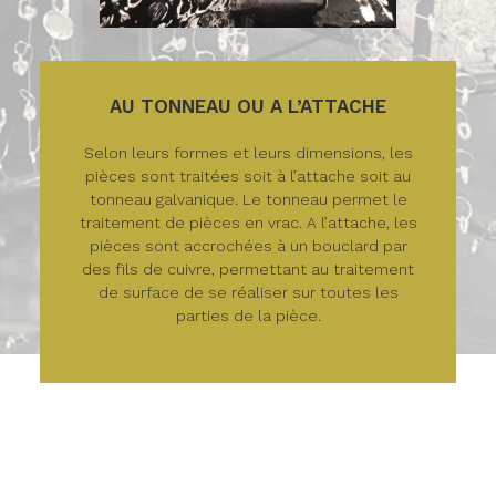
AU TONNEAU OU A L’ATTACHE
Selon leurs formes et leurs dimensions, les
pièces sont traitées soit à l’attache soit au
tonneau galvanique. Le tonneau permet le
traitement de pièces en vrac. A l’attache, les
pièces sont accrochées à un bouclard par
des fils de cuivre, permettant au traitement
de surface de se réaliser sur toutes les
parties de la pièce.